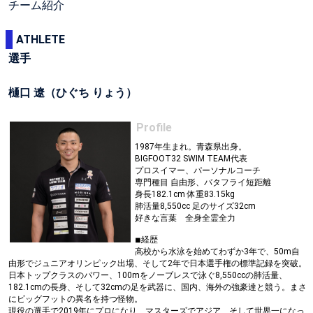
チーム紹介
ATHLETE
選手
樋口 遼（ひぐち りょう）
Profile
1987年生まれ。青森県出身。
BIGFOOT32 SWIM TEAM代表
プロスイマー、パーソナルコーチ
専門種目 自由形、バタフライ短距離
身長182.1cm 体重83.15kg
肺活量8,550cc 足のサイズ32cm
好きな言葉 全身全霊全力
◾︎経歴
高校から水泳を始めてわずか3年で、50m自
由形でジュニアオリンピック出場、そして2年で日本選手権の標準記録を突破。
日本トップクラスのパワー、100mをノーブレスで泳ぐ8,550ccの肺活量、
182.1cmの長身、そして32cmの足を武器に、国内、海外の強豪達と競う。まさ
にビッグフットの異名を持つ怪物。
現役の選手で2019年にプロになり、マスターズでアジア、そして世界一になっ