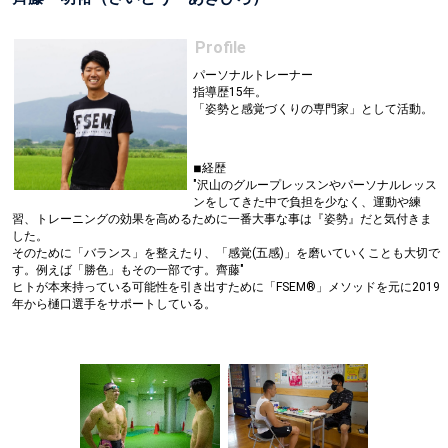
Profile
パーソナルトレーナー
指導歴15年。
「姿勢と感覚づくりの専門家」として活動。
◾︎経歴
"沢山のグループレッスンやパーソナルレッス
ンをしてきた中で負担を少なく、運動や練
習、トレーニングの効果を高めるために一番大事な事は『姿勢』だと気付きま
した。
そのために「バランス」を整えたり、「感覚(五感)」を磨いていくことも大切で
す。例えば「勝色」もその一部です。齊藤"
ヒトが本来持っている可能性を引き出すために「FSEM®️」メソッドを元に2019
年から樋口選手をサポートしている。