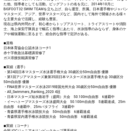
た他、指導者としても活動。ビッグフットの名を元に、2014年10月に
BIGFOOT32 SWIM TEAMを立ち上げ、自ら運営、所属。日本選手権やジャパン
マスターズ、アジア、世界マスターズなど、国内そして海外で開催される様々
な主要大会で活躍し、経験も豊富。
現在は県内外問わず、初心者からトップアスリート、トライアスリートや消防
士、海上保安庁隊員まで幅広く指導にあたり、水泳指導のみならず、身体のケ
アや補強運動に至るまで、総合的な指導で定評がある。
◾︎資格
日本体育協会公認水泳コーチ1
赤十字救急法基礎講習修了
ガス溶接技能講習修了
◾︎実績（選手）
・第34回日本マスターズ水泳選手権大会 30歳区分50m自由形 優勝
・第1回アジアマスターズ兼第35回日本マスターズ水泳選手権大会 30歳区分
50m自由形 優勝
・FINA世界マスターズ水泳2019韓国光州大会 30歳区分50m自由形 優勝
・All_Swimmers_Ranking_2020 4冠
・日本マスターズ短水路岩手（盛岡）大会 50.100m自由形 6連覇中
・イーハトーブマスターズ水泳盛岡大会 50.100m自由形 5連覇達成、25m
自由形 6連覇中、25mバタフライ 3連覇中
・青森県選手権水泳競技大会 50m自由形 6連覇達成
・青森県室内選手権水泳競技大会 50m自由形 6連覇達成
◾︎実績（コーチ）
全国JOCジュニアオリンピックカップ選手排出