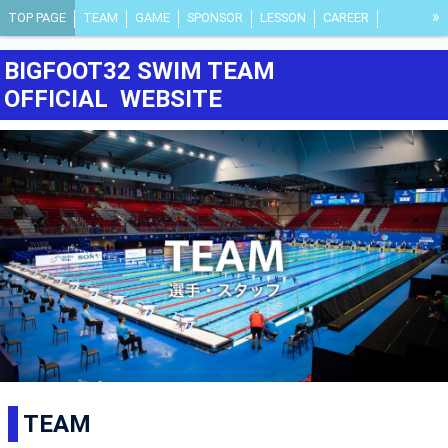
»
TOP PAGE
TEAM
GAME
SPONSOR
LESSON
CAREER
RANKING
AWARD
WEAR
MEDIA
CSR
VOICE
FAQ
BIGFOOT32 SWIM TEAM
OFFICIAL WEBSITE
TEAM